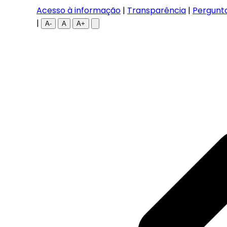
Acesso à informação
|
Transparência
|
Pergunt
|
A-
A
A+