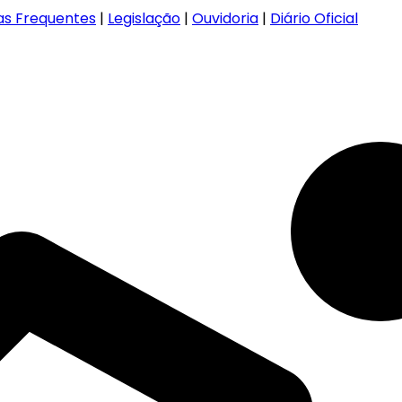
as Frequentes
|
Legislação
|
Ouvidoria
|
Diário Oficial