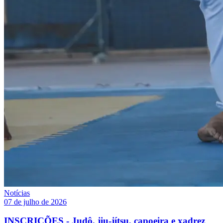
Notícias
07 de julho de 2026
INSCRIÇÕES - Judô, jiu-jítsu, capoeira e xadrez