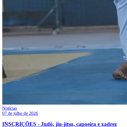
Notícias
07 de julho de 2026
INSCRIÇÕES - Judô, jiu-jítsu, capoeira e xadrez