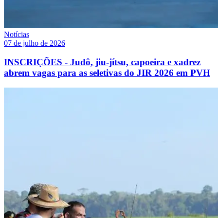
Notícias
07 de julho de 2026
INSCRIÇÕES - Judô, jiu-jítsu, capoeira e xadrez
abrem vagas para as seletivas do JIR 2026 em PVH