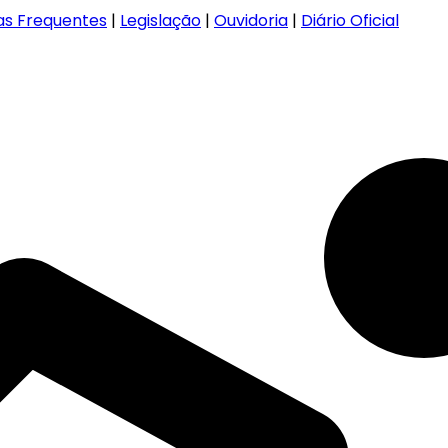
as Frequentes
|
Legislação
|
Ouvidoria
|
Diário Oficial