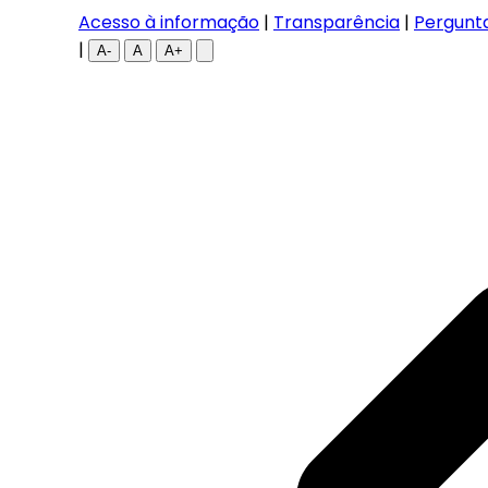
Acesso à informação
|
Transparência
|
Pergunt
|
A-
A
A+